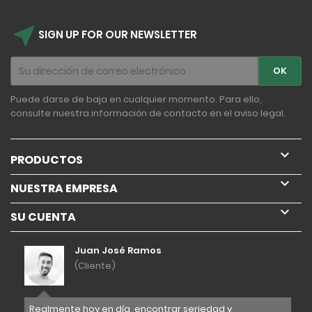
near_me
SIGN UP FOR OUR NEWSLETTER
Puede darse de baja en cualquier momento. Para ello,
consulte nuestra información de contacto en el aviso legal.

PRODUCTOS

NUESTRA EMPRESA

SU CUENTA
Juan José Ramos
(Cliente)
años
Realmente hoy en día, encontrar seriedad y
Tra