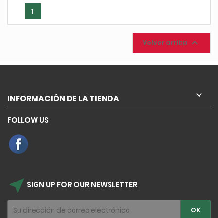
1

Volver arriba

INFORMACIÓN DE LA TIENDA
FOLLOW US
near_me
SIGN UP FOR OUR NEWSLETTER