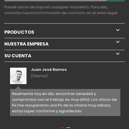
Puede darse de baja en cualquier momento. Para ello,
consulte nuestra información de contacto en el aviso legal.

PRODUCTOS

NUESTRA EMPRESA

SU CUENTA
Juan José Ramos
(Cliente)
años
Realmente hoy en día, encontrar seriedad y
Tra
de
compromiso con el trabajo es muy difícil. Los chicos de
y s
ener
Fix me recuperaron una Pc de la oficina muy valiosa,
cre
za
estoy super conforme y agradecido
la 
est